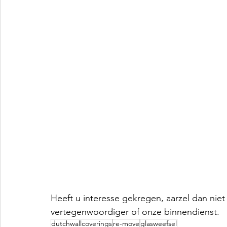
Heeft u interesse gekregen, aarzel dan ni
vertegenwoordiger of onze binnendienst.
dutchwallcoverings
re-move
glasweefsel