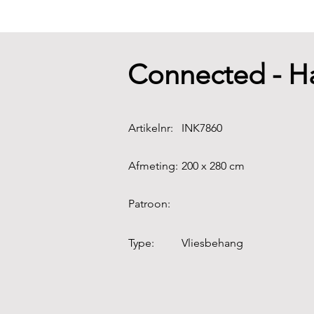
Connected - H
Artikelnr:
INK7860
Afmeting:
200 x 280 cm
Patroon:
Type:
Vliesbehang