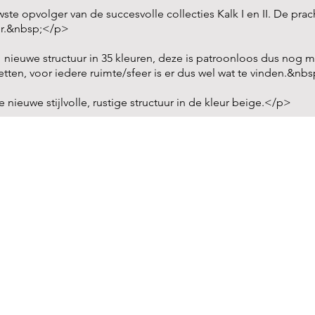
wste opvolger van de succesvolle collecties Kalk I en II. De pra
uur.&nbsp;</p>
 nieuwe structuur in 35 kleuren, deze is patroonloos dus nog m
letten, voor iedere ruimte/sfeer is er dus wel wat te vinden.&nb
ieuwe stijlvolle, rustige structuur in de kleur beige.</p>
INFO
Behang visualizer
C
Downloads
O
Gezien op TV
V
ng
Verkooppunten
Roberto Cavalli dealers