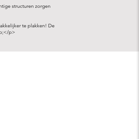
chtige structuren zorgen
akkelijker te plakken! De
sp;</p>
CONTACT
ontact
ver ons
acatures