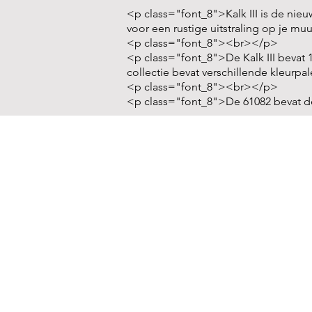
<p class="font_8">Kalk III is de nieu
voor een rustige uitstraling op je m
<p class="font_8"><br></p>
<p class="font_8">De Kalk III bevat 1
collectie bevat verschillende kleurpa
<p class="font_8"><br></p>
<p class="font_8">De 61082 bevat de n
PRODUCTEN
Behang regulier
Behang First Class
Fotobehang
Ontwerp je eigen beha
Badkameraccessoires