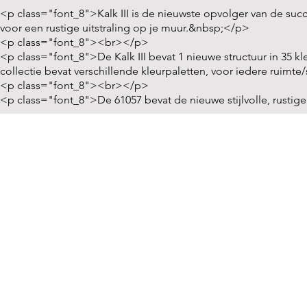
<p class="font_8">Kalk III is de nieuwste opvolger van de succe
voor een rustige uitstraling op je muur.&nbsp;</p>
<p class="font_8"><br></p>
<p class="font_8">De Kalk III bevat 1 nieuwe structuur in 35 k
collectie bevat verschillende kleurpaletten, voor iedere ruimte
<p class="font_8"><br></p>
<p class="font_8">De 61057 bevat de nieuwe stijlvolle, rustige
PRODUCTEN
INF
Behang regulier
Behang 
Behang First Class
Downl
Fotobehang
Gezien
Ontwerp je eigen behang
Verkoo
Badkameraccessoires
Roberto