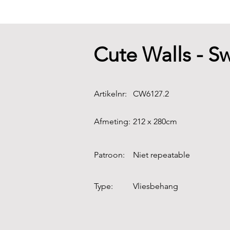
Cute Walls - 
Artikelnr:
CW6127.2
Afmeting:
212 x 280cm
Patroon:
Niet repeatable
Type:
Vliesbehang