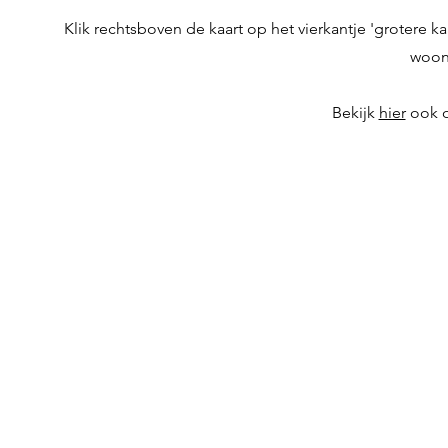
Klik rechtsboven de kaart op het vierkantje 'grotere k
woon
Bekijk
hier
ook o