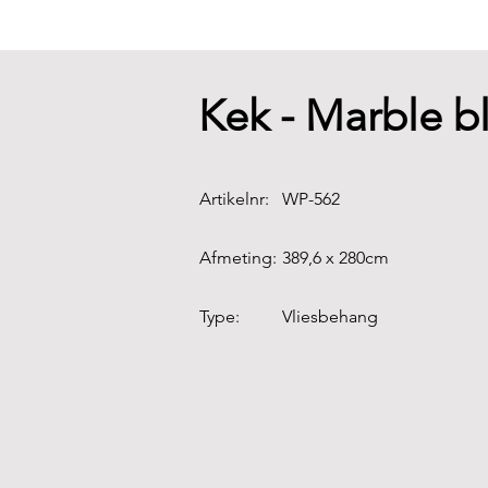
Kek - Marble b
Artikelnr:
WP-562
Afmeting:
389,6 x 280cm
Type:
Vliesbehang