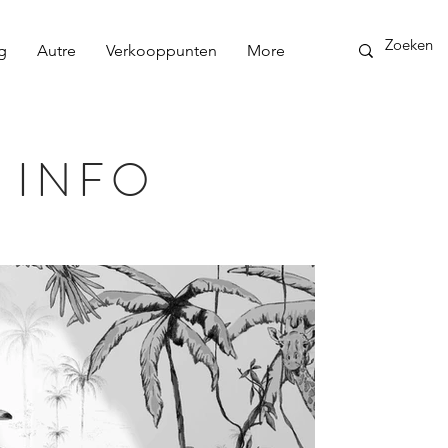
g
Autre
Verkooppunten
More
 INFO