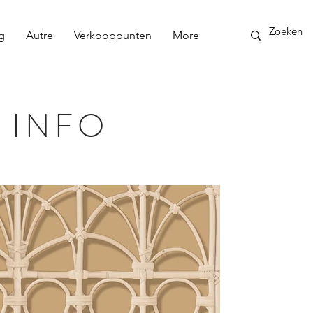
g
Autre
Verkooppunten
More
 INFO