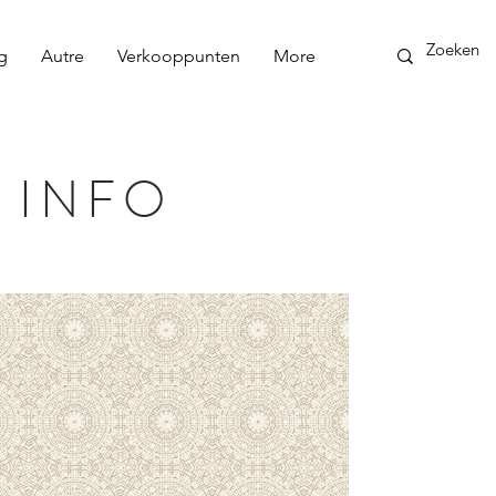
g
Autre
Verkooppunten
More
 INFO