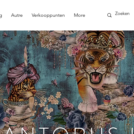
g
Autre
Verkooppunten
More